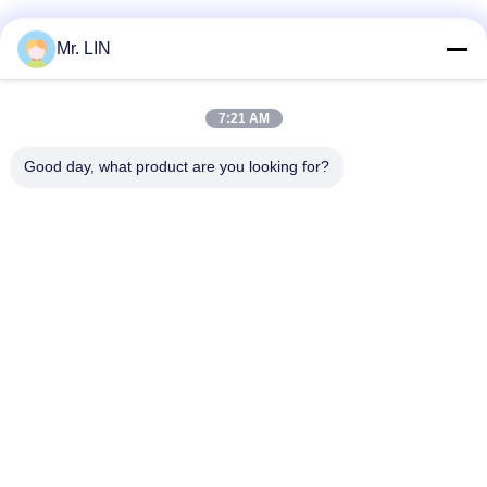
Mr. LIN
7:21 AM
Good day, what product are you looking for?
Guangdong Jinhonghai New Material
Technology Co., Ltd
hydhongyundasale2@gmail.com
86--13192099222
34, Xiayi Road, Jiuxiang Xinwu, Qingxi Town, Dongguan,
Quảng Đông, Trung Quốc