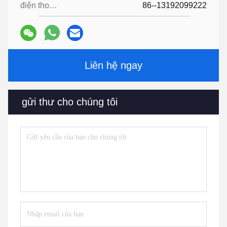
điện thoại:
86--13192099222
Liên hệ ngay
gửi thư cho chúng tôi