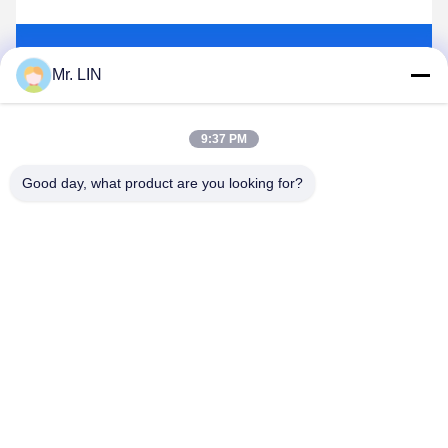
Gửi
Mr. LIN
9:37 PM
Good day, what product are you looking for?
Guangdong Jinhonghai New Material
Technology Co., Ltd
hydhongyundasale2@gmail.com
86--13192099222
34, Xiayi Road, Jiuxiang Xinwu, Qingxi Town, Dongguan,
Quảng Đông, Trung Quốc