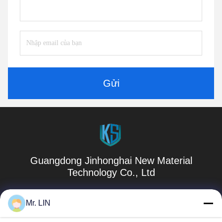
Gửi
Guangdong Jinhonghai New Material
Technology Co., Ltd
hydhongyundasale2@gmail.com
Mr. LIN
86--13192099222