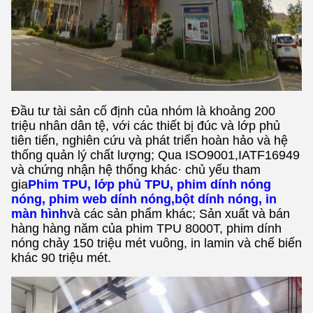
Đầu tư tài sản cố định của nhóm là khoảng 200
triệu nhân dân tệ, với các thiết bị đúc và lớp phủ
tiên tiến, nghiên cứu và phát triển hoàn hảo và hệ
thống quản lý chất lượng; Qua ISO9001,IATF16949
và chứng nhận hệ thống khác· chủ yếu tham
gia
Phim TPU, lớp phủ TPU, phim dính nóng
nóng, phim web dính nóng,bột dính nóng, in
màn hình
và các sản phẩm khác; Sản xuất và bán
hàng hàng năm của phim TPU 8000T, phim dính
nóng chảy 150 triệu mét vuông, in lamin và chế biến
khác 90 triệu mét.