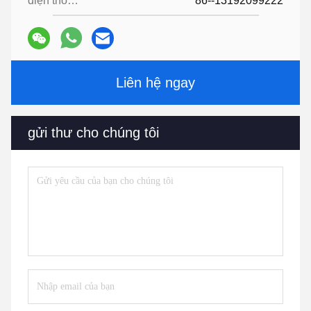
điện thoại:
86--13192099222
Liên hệ ngay
gửi thư cho chúng tôi