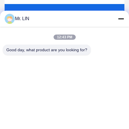
Gửi
Mr. LIN
12:43 PM
Good day, what product are you looking for?
Guangdong Jinhonghai New Material
Technology Co., Ltd
hydhongyundasale2@gmail.com
86--13192099222
34, Xiayi Road, Jiuxiang Xinwu, Qingxi Town, Dongguan,
Quảng Đông, Trung Quốc