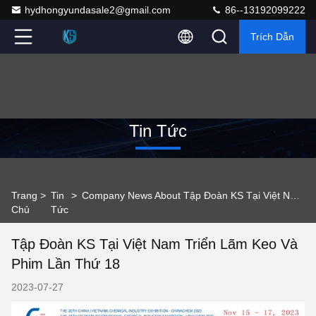
hydhongyundasale2@gmail.com
86--13192099222
Trích Dẫn
Tin Tức
Trang
>
Tin
>
Company News About Tập Đoàn KS Tại Việt Nam Triển Lãm Keo Và Phim Lần Thứ 18
Chủ
Tức
Tập Đoàn KS Tại Việt Nam Triển Lãm Keo Và
Phim Lần Thứ 18
2023-07-27