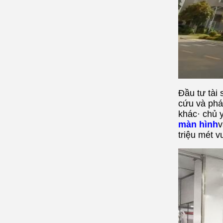
Đầu tư tài 
cứu và phá
khác· chủ 
màn hình
v
triệu mét v