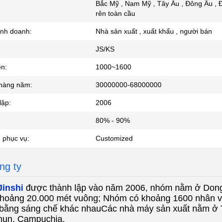
Bắc Mỹ , Nam Mỹ , Tây Âu , Đông Âu , Đ
rên toàn cầu
inh doanh:
Nhà sản xuất , xuất khẩu , người bán
JS/KS
ên:
1000~1600
hàng năm:
30000000-68000000
lập:
2006
80% - 90%
 phục vụ:
Customized
ông ty
Jinshi
được thành lập vào năm 2006, nhóm nằm ở Dongg
hoảng 20.000 mét vuông; Nhóm có khoảng 1600 nhân vi
c bằng sáng chế khác nhauCác nhà máy sản xuất nằm 
chun, Campuchia.