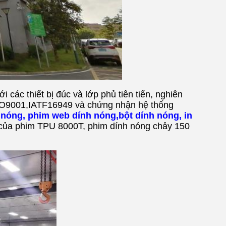
 các thiết bị đúc và lớp phủ tiên tiến, nghiên
 ISO9001,IATF16949 và chứng nhận hệ thống
nóng, phim web dính nóng,bột dính nóng, in
của phim TPU 8000T, phim dính nóng chảy 150