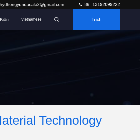
hydhongyundasale2@gmail.com
86--13192099222
Kiện
Trích
Vietnamese
Dẫn
terial Technology