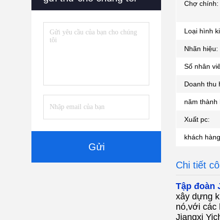
Chợ chính:
Loại hình k
Nhãn hiệu:
Số nhân vi
Doanh thu 
năm thành 
Xuất pc:
khách hàng
Gửi
Chi tiết c
Tập đoàn 
xây dựng k
nó,với cá
Jiangxi Yi