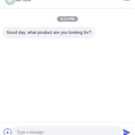
8:23 PM
Good day, what product are you looking for?
Guangdong Jinhonghai New Material
Technology Co., Ltd
hydhongyundasale2@gmail.com
86--13192099222
34, Xiayi Road, Jiuxiang Xinwu, Qingxi Town, Dongguan,
Quảng Đông, Trung Quốc
Trung Quốc chất lượng tốt Phim nóng chảy Nhà cung cấp.
Bản quyền © 2021-2026 hotmelt-films.com . Đã đăng ký Bản
quyền.