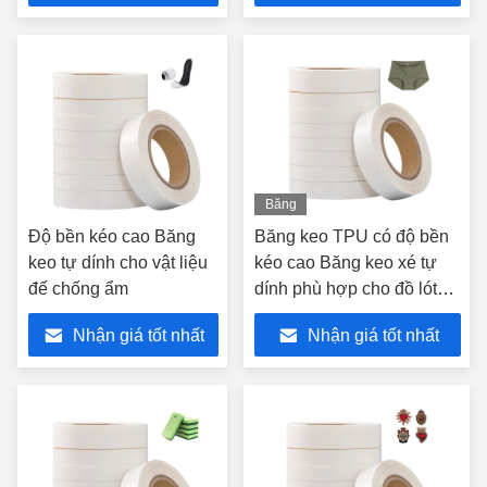
Băng
hình
Độ bền kéo cao Băng
Băng keo TPU có độ bền
keo tự dính cho vật liệu
kéo cao Băng keo xé tự
đế chống ẩm
dính phù hợp cho đồ lót
liền mạch
Nhận giá tốt nhất
Nhận giá tốt nhất