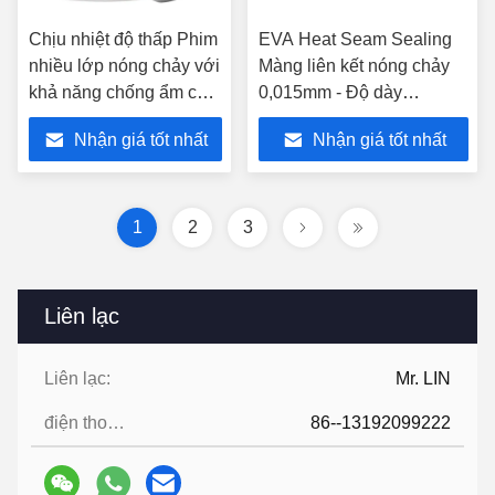
Chịu nhiệt độ thấp Phim
EVA Heat Seam Sealing
nhiều lớp nóng chảy với
Màng liên kết nóng chảy
khả năng chống ẩm cao
0,015mm - Độ dày
cho ống bọc liền mạch
0,25mm
Nhận giá tốt nhất
Nhận giá tốt nhất
1
2
3
Liên lạc
Liên lạc:
Mr. LIN
điện thoại:
86--13192099222