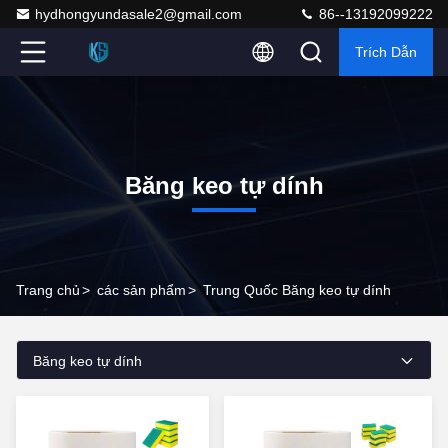
hydhongyundasale2@gmail.com
86--13192099222
Trích Dẫn
Băng keo tự dính
Trang chủ
>
các sản phẩm
>
Trung Quốc Băng keo tự dính
Băng keo tự dính