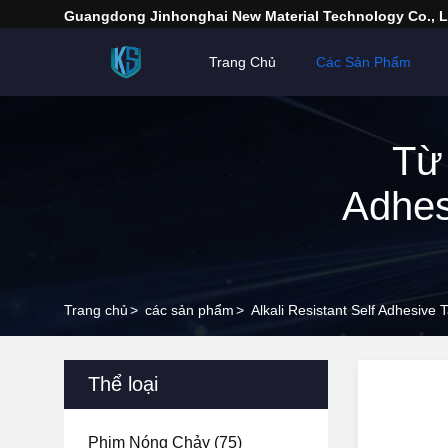
Guangdong Jinhonghai New Material Technology Co., L
Trang Chủ
Các Sản Phẩm
Từ 
Adhes
Trang chủ
>
các sản phẩm
>
Alkali Resistant Self Adhesiv
Thể loại
Phim Nóng Chảy
(75)