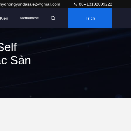
hydhongyundasale2@gmail.com
86--13192099222
Kiện
Trích
Vietnamese
Dẫn
Self
ác Sản