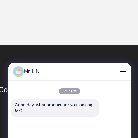
Mr. LIN
o., Ltd
3:17 PM
Good day, what product are you looking 
Đường Dẫn Nhanh
for?
Hồ sơ công ty
Tham quan nhà máy