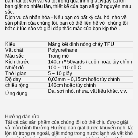
bám rất tốt với vải và tốt trong quá trình giặt.Ngay cả khi
bạn giặt nó nhiều lần, thiết kế của bạn sẽ giữ nguyên màu
sắc.
Dịch vụ cá nhân hóa - Nếu bạn có bất kỳ câu hỏi nào về
sản phẩm của chúng tôi, bạn có thể liên hệ với chúng tôi
bất cứ lúc nào và giải đáp thắc mắc của bạn kịp thời.
Kiểu
Màng kết dính nóng chảy TPU
Vật chất
Polyurethane
Màu sắc
Trong mờ
Kích thước
140cm * 50yards / cuộn hoặc tùy chỉnh
Nhiệt độ
100 ~ 110 độ C
Thời gian
5 ~ 10 giây
Độ dày
0,03mm ~ 0,15cm hoặc tùy chỉnh
chiều rộng
140cm hoặc tùy chỉnh
Da, sợi nhỏ, nhựa, vật liệu khác, v.v.
Ứng dụng
Hướng dẫn rửa
Tất cả các sản phẩm của chúng tôi có thể chịu được giặt
và mòn bình thường.Hướng dẫn giặt được khuyến nghị là:
lộn từ trong ra ngoài, giặt mỏng trong nước lạnh và vắt khô