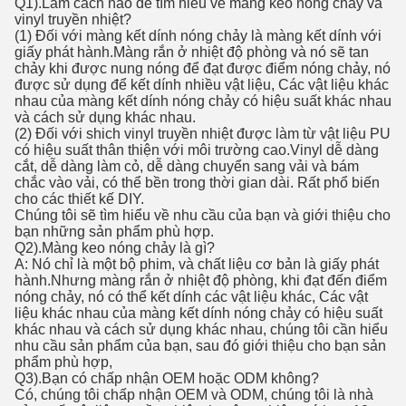
Q1).Làm cách nào để tìm hiểu về màng keo nóng chảy và
vinyl truyền nhiệt?
(1) Đối với màng kết dính nóng chảy là màng kết dính với
giấy phát hành.Màng rắn ở nhiệt độ phòng và nó sẽ tan
chảy khi được nung nóng để đạt được điểm nóng chảy, nó
được sử dụng để kết dính nhiều vật liệu, Các vật liệu khác
nhau của màng kết dính nóng chảy có hiệu suất khác nhau
và cách sử dụng khác nhau.
(2) Đối với shich vinyl truyền nhiệt được làm từ vật liệu PU
có hiệu suất thân thiện với môi trường cao.Vinyl dễ dàng
cắt, dễ dàng làm cỏ, dễ dàng chuyển sang vải và bám
chắc vào vải, có thể bền trong thời gian dài. Rất phổ biến
cho các thiết kế DIY.
Chúng tôi sẽ tìm hiểu về nhu cầu của bạn và giới thiệu cho
bạn những sản phẩm phù hợp.
Q2).Màng keo nóng chảy là gì?
A: Nó chỉ là một bộ phim, và chất liệu cơ bản là giấy phát
hành.Nhưng màng rắn ở nhiệt độ phòng, khi đạt đến điểm
nóng chảy, nó có thể kết dính các vật liệu khác, Các vật
liệu khác nhau của màng kết dính nóng chảy có hiệu suất
khác nhau và cách sử dụng khác nhau, chúng tôi cần hiểu
nhu cầu sản phẩm của bạn, sau đó giới thiệu cho bạn sản
phẩm phù hợp,
Q3).Bạn có chấp nhận OEM hoặc ODM không?
Có, chúng tôi chấp nhận OEM và ODM, chúng tôi là nhà