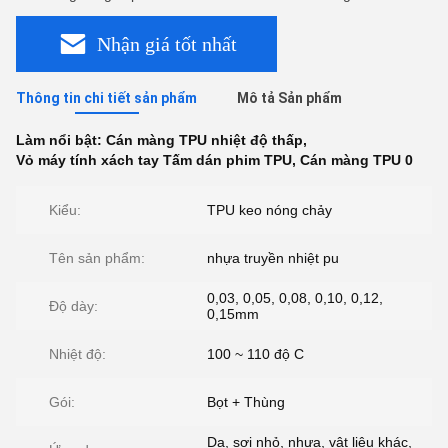
Nhận giá tốt nhất
Thông tin chi tiết sản phẩm
Mô tả Sản phẩm
Làm nổi bật:
Cán màng TPU nhiệt độ thấp
,
Vỏ máy tính xách tay Tấm dán phim TPU
,
Cán màng TPU 0
Kiểu:
TPU keo nóng chảy
Tên sản phẩm:
nhựa truyền nhiệt pu
0,03, 0,05, 0,08, 0,10, 0,12,
Độ dày:
0,15mm
Nhiệt độ:
100 ~ 110 độ C
Gói:
Bọt + Thùng
Da, sợi nhỏ, nhựa, vật liệu khác,