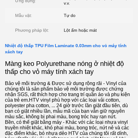
Ứng dụng:
v.v.
Mẫu vật:
Tự do
Phương pháp lột:
Lột ấm hoặc mát
Nhiệt độ thấp TPU Film Laminate 0.03mm cho vỏ máy tính
xách tay
Màng keo Polyurethane nóng ở nhiệt độ
thấp cho vỏ máy tính xách tay
Bảo vệ môi trường & Được sử dụng rộng rãi - Vinyl của
chúng tôi là sản phẩm bảo vệ môi trường được chứng
nhận SGS, rất thích hợp cho trang trí quần áo và phụ kiện
của trẻ em.HTV vinyl phù hợp với các loại vải cotton,
polyester pha cotton, ... 24 giờ trước lần giặt đầu tiên, dù
bạn có giặt nhiều lần, mẫu mã của bạn vẫn giữ nguyên
màu sắc, không bị phai màu, bong tróc hay rạn nứt.
Bền, có thể giặt bằng máy - Khác với các loại nhựa vinyl
truyền nhiệt khác, khó phai màu, bong tróc, nứt nẻ và các
đặc điểm khác, bó nhựa dẻo HTV của chúng tôi rất dính,