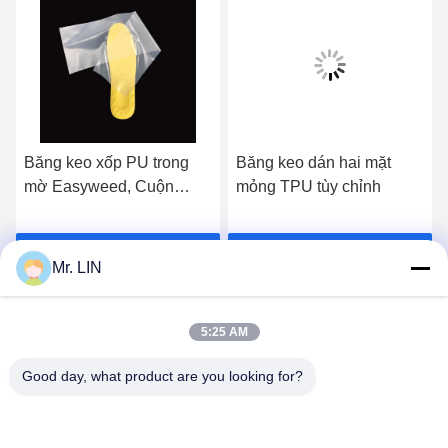
Băng keo xốp PU trong
Băng keo dán hai mặt
mờ Easyweed, Cuộn
mỏng TPU tùy chỉnh
Vinyl truyền nhiệt 0.12mm
Nhận giá tốt nhất
Nhận giá tốt nhất
Mr. LIN
5:25 AM
Good day, what product are you looking for?
Guangdong Jinhonghai New Material
Technology Co., Ltd