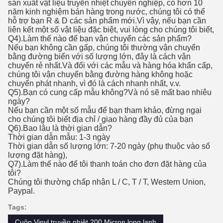
sản xuất vật liệu truyền nhiệt chuyên nghiệp, có hơn 10
năm kinh nghiệm bán hàng trong nước, chúng tôi có thể
hỗ trợ bạn R & D các sản phẩm mới.Vì vậy, nếu bạn cần
liên kết một số vật liệu đặc biệt, vui lòng cho chúng tôi biết,
Q4).Làm thế nào để bạn vận chuyển các sản phẩm?
Nếu bạn không cần gấp, chúng tôi thường vận chuyển
bằng đường biển với số lượng lớn, đây là cách vận
chuyển rẻ nhất.Và đối với các mẫu và hàng hóa khẩn cấp,
chúng tôi vận chuyển bằng đường hàng không hoặc
chuyển phát nhanh, vì đó là cách nhanh nhất, v.v.
Q5).Bạn có cung cấp mẫu không?Và nó sẽ mất bao nhiêu
ngày?
Nếu bạn cần một số mẫu để bạn tham khảo, đừng ngại
cho chúng tôi biết địa chỉ / giao hàng đầy đủ của bạn
Q6).Bao lâu là thời gian dẫn?
Thời gian dẫn mẫu: 1-3 ngày
Thời gian dẫn số lượng lớn: 7-20 ngày (phụ thuộc vào số
lượng đặt hàng),
Q7).Làm thế nào để tôi thanh toán cho đơn đặt hàng của
tôi?
Chúng tôi thường chấp nhận L / C, T / T, Western Union,
Paypal.
Tags:
Cuộn Vinyl truyền nhiệt 200 Micron long lanh