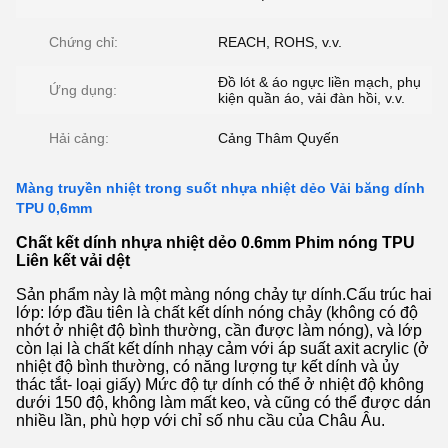
Chứng chỉ:
REACH, ROHS, v.v.
Đồ lót & áo ngực liền mạch, phụ
Ứng dụng:
kiện quần áo, vải đàn hồi, v.v.
Hải cảng:
Cảng Thâm Quyến
Màng truyền nhiệt trong suốt nhựa nhiệt dẻo Vải băng dính
TPU 0,6mm
Chất kết dính nhựa nhiệt dẻo 0.6mm Phim nóng TPU
Liên kết vải dệt
Sản phẩm này là một màng nóng chảy tự dính.Cấu trúc hai
lớp: lớp đầu tiên là chất kết dính nóng chảy (không có độ
nhớt ở nhiệt độ bình thường, cần được làm nóng), và lớp
còn lại là chất kết dính nhạy cảm với áp suất axit acrylic (ở
nhiệt độ bình thường, có năng lượng tự kết dính và ủy
thác tắt- loại giấy) Mức độ tự dính có thể ở nhiệt độ không
dưới 150 độ, không làm mất keo, và cũng có thể được dán
nhiều lần, phù hợp với chỉ số nhu cầu của Châu Âu.