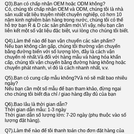
Q3).Bạn có chấp nhận OEM hoặc ODM không?
Có, chúng tôi chấp nhận OEM và ODM, chúng tôi là nhà
sản xuất vật liệu truyền nhiệt chuyên nghiệp, có hơn 10
năm kinh nghiệm bán hàng trong nước, chúng tôi có thể
hỗ trợ bạn R & D các sản phẩm mới.Vì vậy, nếu bạn cần
liên kết một số vật liệu đặc biệt, vui lòng cho chúng tôi biết.
Q4).Làm thế nào để bạn vận chuyển các sản phẩm?
Nếu bạn không cần gấp, chúng tôi thường vận chuyển
bằng đường biển với số lượng lớn, đây là cách vận
chuyển rẻ nhất.Và đối với hàng mẫu và hàng hóa khẩn
cấp, chúng tôi vận chuyển bằng đường hàng không hoặc
chuyển phát nhanh, vì đó là cách nhanh nhất, v.v.
Q5).Bạn có cung cấp mẫu không?Và nó sẽ mất bao nhiêu
ngày?
Nếu bạn cần một số mẫu để bạn tham khảo, đừng ngại
cho chúng tôi biết địa chỉ / giao hàng đầy đủ của bạn
Q6).Bao lâu là thời gian dẫn?
Thời gian dẫn mẫu: 1-3 ngày
Thời gian dẫn số lượng lớn: 7-20 ngày (phụ thuộc vào số
lượng đặt hàng).
Q7).Làm thế nào để tôi thanh toán cho đơn đặt hàng của