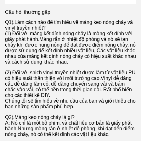
Câu hỏi thường gặp
Q1).Làm cách nào để tìm hiểu về màng keo nóng chảy và
vinyl truyền nhiệt?
(1) Đối với màng kết dính nóng chảy là màng kết dính với
giấy phát hành.Màng rắn ở nhiệt độ phòng và nó sẽ tan
chảy khi được nung nóng để đạt được điểm nóng chảy, nó
được sử dụng để kết dính nhiều vật liệu, Các vật liệu khác
nhau của màng kết dính nóng chảy có hiệu suất khác nhau
và cách sử dụng khác nhau.
(2) Đối với shich vinyl truyền nhiệt được làm từ vật liệu PU
có hiệu suất thân thiện với môi trường cao.Vinyl dễ dàng
cắt, dễ dàng làm cỏ, dễ dàng chuyển sang vải và bám
chắc vào vải, có thể bền trong thời gian dài. Rất phổ biến
cho các thiết kế DIY.
Chúng tôi sẽ tìm hiểu về nhu cầu của bạn và giới thiệu cho
bạn những sản phẩm phù hợp.
Q2).Màng keo nóng chảy là gì?
A: Nó chỉ là một bộ phim, và chất liệu cơ bản là giấy phát
hành.Nhưng màng rắn ở nhiệt độ phòng, khi đạt đến điểm
nóng chảy, nó có thể kết dính các vật liệu khác.