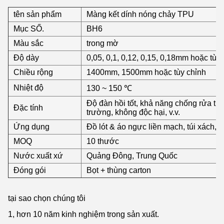
tên sản phẩm
Màng kết dính nóng chảy TPU
Mục SỐ.
BH6
Màu sắc
trong mờ
Độ dày
0,05, 0,1, 0,12, 0,15, 0,18mm hoặc tùy
Chiều rộng
1400mm, 1500mm hoặc tùy chỉnh
Nhiệt độ
130 ~ 150 ℃
Độ đàn hồi tốt, khả năng chống rửa tuy
Đặc tính
trường, không độc hại, v.v.
Ứng dụng
Đồ lót & áo ngực liền mạch, túi xách, p
MOQ
10 thước
Nước xuất xứ
Quảng Đông, Trung Quốc
Đóng gói
Bọt + thùng carton
tại sao chọn chúng tôi
1, hơn 10 năm kinh nghiệm trong sản xuất.