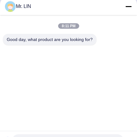
Nhận giá tốt nhất
Nhận giá tốt nhất
Mr. LIN
8:11 PM
Good day, what product are you looking for?
Guangdong Jinhonghai New Material
Technology Co., Ltd
hydhongyundasale2@gmail.com
86--13192099222
34, Xiayi Road, Jiuxiang Xinwu, Qingxi Town, Dongguan,
Quảng Đông, Trung Quốc
Trung Quốc chất lượng tốt Phim nóng chảy Nhà cung cấp.
Bản quyền © 2021-2026 hotmelt-films.com . Đã đăng ký Bản