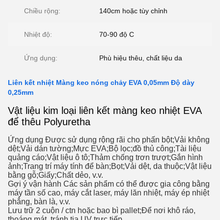
Chiều rộng:
140cm hoặc tùy chỉnh
Nhiệt độ:
70-90 độ C
Ứng dụng:
Phù hiệu thêu, chất liệu da
Liên kết nhiệt Màng keo nóng chảy EVA 0,05mm Độ dày
0,25mm
Vật liệu kim loại liên kết màng keo nhiệt EVA
để thêu Polyuretha
Ứng dụng Được sử dụng rộng rãi cho phấn bột;Vải không
dệt;Vải dán tường;Mực EVA;Bộ lọc;đồ thủ công;Tài liệu
quảng cáo;Vật liệu ô tô;Thảm chống trơn trượt;Gắn hình
ảnh;Trang trí máy tính để bàn;Bọt;Vải dệt, da thuộc;Vật liệu
bằng gỗ;Giấy;Chất dẻo, v.v.
Gợi ý vận hành Các sản phẩm có thể được gia công bằng
máy tần số cao, máy cắt laser, máy lăn nhiệt, máy ép nhiệt
phẳng, bàn là, v.v.
Lưu trữ 2 cuộn / ctn hoặc bao bì pallet;Để nơi khô ráo,
thoáng mát, tránh tia UV trực tiếp