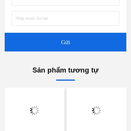
toán khác nhau.
2. để gửi bằng đường hàng không: thanh toán đầy
đủ trước khi giao hàng.
3. Đơn đặt hàng đầy đủ container được gửi bằng
đường biển: trước 30%, số dư sau bản sao B / L.
4. Chúng tôi có thể chấp nhận L / C, nếu số tiền đặt
hàng trên USD20000.
Câu hỏi thường gặp
Q1).Làm cách nào để tìm hiểu về màng keo nóng
chảy và vinyl truyền nhiệt?
(1) Đối với màng kết dính nóng chảy là màng kết
dính với giấy phát hành.Màng rắn ở nhiệt độ phòng
và nó sẽ tan chảy khi được nung nóng để đạt được
điểm nóng chảy, nó được sử dụng để kết dính
nhiều vật liệu, Các vật liệu khác nhau của màng kết
dính nóng chảy có hiệu suất khác nhau và cách sử
dụng khác nhau.
(2) Đối với shich vinyl truyền nhiệt được làm từ vật
liệu PU có hiệu suất thân thiện với môi trường