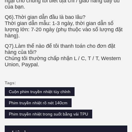
trên)
5. Nhấn bàn ủi xuống với áp lực chắc chắn để
125-
130 độ
Độ C với
10-15 giây
.
6. Bóc lớp màng trong suốt trên bề mặt của nó.(
vỏ
lạnh
)
Sức mạnh nhà máy