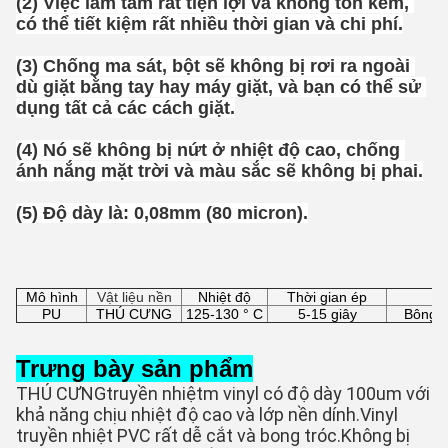
(2) Việc làm tấm rất tiện lợi và không tốn kém, 
có thể tiết kiệm rất nhiều thời gian và chi phí.
(3) Chống ma sát, bột sẽ không bị rơi ra ngoài 
dù giặt bằng tay hay máy giặt, và bạn có thể sử 
dụng tất cả các cách giặt.
(4) Nó sẽ không bị nứt ở nhiệt độ cao, chống 
ánh nắng mặt trời và màu sắc sẽ không bị phai.
(5) Độ dày là: 0,08mm (80 micron).
Mô hình
Vật liệu nền
Nhiệt độ
Thời gian ép
PU
THÚ CƯNG
125-130 ° C
5-15 giây
Bông, v
Trưng bày sản phẩm
THÚ CƯNG
truyền nhiệt
m vinyl có độ dày 100um với 
khả năng chịu nhiệt độ cao và lớp nền dính.Vinyl 
truyền nhiệt PVC rất dễ cắt và bong tróc.Không bị 