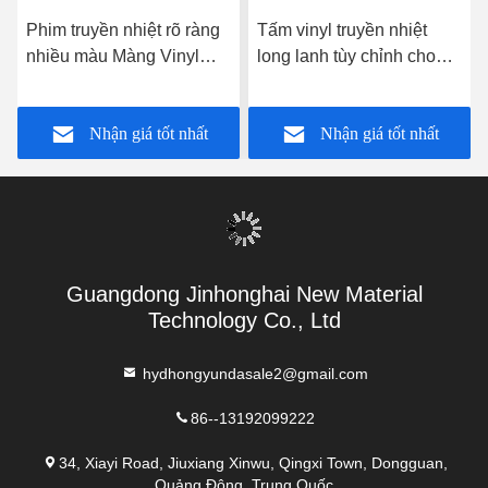
cao.Vinyl dễ dàng cắt, dễ dàng làm cỏ, dễ dàng
chuyển sang vải và bám chắc vào vải, có thể bền
trong thời gian dài. Rất phổ biến cho các thiết kế
DIY.
Chúng tôi sẽ tìm hiểu về nhu cầu của bạn và giới
thiệu cho bạn những sản phẩm phù hợp.
Q2).Màng keo nóng chảy là gì?
A: Nó chỉ là một bộ phim, và chất liệu cơ bản là giấy
phát hành.Nhưng màng rắn ở nhiệt độ phòng, khi
đạt đến điểm nóng chảy, nó có thể kết dính các vật
liệu khác.
Q3).Bạn có chấp nhận OEM hoặc ODM không?
Có, chúng tôi chấp nhận OEM và ODM, chúng tôi là
nhà sản xuất vật liệu truyền nhiệt chuyên nghiệp, có
hơn 10 năm kinh nghiệm bán hàng trong nước,
chúng tôi có thể hỗ trợ bạn R & D các sản phẩm
mới.Vì vậy, nếu bạn cần liên kết một số vật liệu đặc
biệt, vui lòng cho chúng tôi biết.
Q4).Làm thế nào để bạn vận chuyển các sản