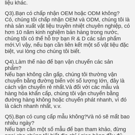
1. Cắt thiết kế của bạn trong hình ảnh phản chiếu ở
mặt mờ (không hiển thị màu cuối cùng)
2. Loại bỏ các vật liệu thừa ra khỏi thiết kế.
3. Làm nóng trước bàn là và vải của bạn (Không có
HƠI)
4. Đặt thiết kế lên vải của bạn (màu cuối cùng lên