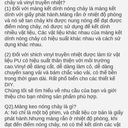
Tính năng chính:
1.
Trắng
in màu & cắt PU flex hoạt động trên cả áo
thun màu tối và màu sáng.
2.100% PU, kéo căng và phục hồi.
3.
Khả năng hấp thụ mực tuyệt vời
, được áp dụng
với mực dung môi sinh thái.
xanh đậm
máy in kỹ
thuật số
cũng có thể làm việc được
.
4. chiều rộng cuộn:
50 cm hoặc 75 cm
.
5. kiểm tra giặt hơn 40 lần không phai không có vết
nứt.