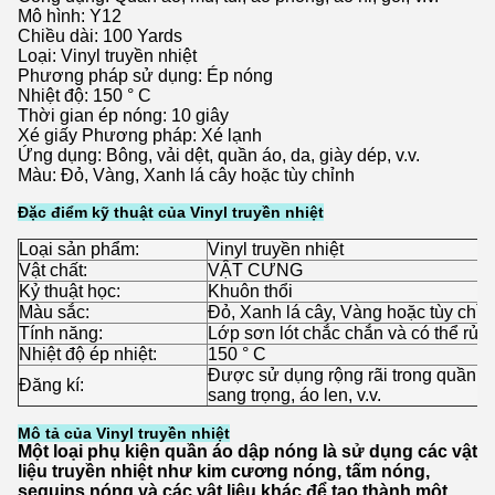
Mô hình: Y12
Chiều dài: 100 Yards
Loại: Vinyl truyền nhiệt
Phương pháp sử dụng: Ép nóng
Nhiệt độ: 150 ° C
Thời gian ép nóng: 10 giây
Xé giấy Phương pháp: Xé lạnh
Ứng dụng: Bông, vải dệt, quần áo, da, giày dép, v.v.
Màu: Đỏ, Vàng, Xanh lá cây hoặc tùy chỉnh
Đặc điểm kỹ thuật của Vinyl truyền nhiệt
Loại sản phẩm:
Vinyl truyền nhiệt
Vật chất:
VẬT CƯNG
Kỷ thuật học:
Khuôn thổi
Màu sắc:
Đỏ, Xanh lá cây, Vàng hoặc tùy chỉn
Tính năng:
Lớp sơn lót chắc chắn và có thể rửa
Nhiệt độ ép nhiệt:
150 ° C
Được sử dụng rộng rãi trong quần áo
Đăng kí:
sang trọng, áo len, v.v.
Mô tả của Vinyl truyền nhiệt
Một loại phụ kiện quần áo dập nóng là sử dụng các vật
liệu truyền nhiệt như kim cương nóng, tấm nóng,
sequins nóng và các vật liệu khác để tạo thành một