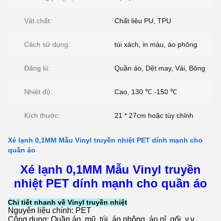
Vật chất:
Chất liệu PU, TPU
Cách sử dụng:
túi xách, in màu, áo phông
Đăng kí:
Quần áo, Dệt may, Vải, Bông
Nhiệt độ:
Cao, 130 ℃ -150 ℃
Kích thước:
21 * 27cm hoặc tùy chỉnh
Xé lạnh 0,1MM Mẫu Vinyl truyền nhiệt PET dính mạnh cho
quần áo
Xé lạnh 0,1MM Mẫu Vinyl truyền
nhiệt PET dính mạnh cho quần áo
Chi tiết nhanh về Vinyl truyền nhiệt
Nguyên liệu chính: PET
Công dụng: Quần áo, mũ, túi, áo phông, áo nỉ, gối, v.v.