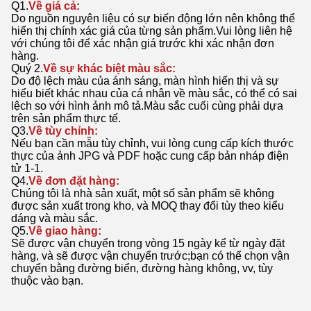
Q1.
Về giá cả:
Do nguồn nguyên liệu có sự biến động lớn nên không thể
hiển thị chính xác giá của từng sản phẩm.Vui lòng liên hệ
với chúng tôi để xác nhận giá trước khi xác nhận đơn
hàng.
Quý 2.
Về sự khác biệt màu sắc:
Do độ lệch màu của ánh sáng, màn hình hiển thị và sự
hiểu biết khác nhau của cá nhân về màu sắc, có thể có sai
lệch so với hình ảnh mô tả.Màu sắc cuối cùng phải dựa
trên sản phẩm thực tế.
Q3.
Về tùy chỉnh:
Nếu bạn cần mẫu tùy chỉnh, vui lòng cung cấp kích thước
thực của ảnh JPG và PDF hoặc cung cấp bản nháp điện
tử 1-1.
Q4.
Về đơn đặt hàng:
Chúng tôi là nhà sản xuất, một số sản phẩm sẽ không
được sản xuất trong kho, và MOQ thay đổi tùy theo kiểu
dáng và màu sắc.
Q5.
Về giao hàng:
Sẽ được vận chuyển trong vòng 15 ngày kể từ ngày đặt
hàng, và sẽ được vận chuyển trước;bạn có thể chọn vận
chuyển bằng đường biển, đường hàng không, vv, tùy
thuộc vào bạn.