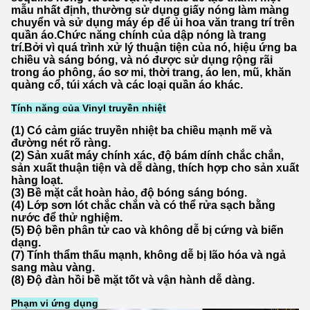
mẫu nhất định, thường sử dụng giấy nóng làm màng
chuyển và sử dụng máy ép để ủi hoa văn trang trí trên
quần áo.Chức năng chính của dập nóng là trang
trí.Bởi vì quá trình xử lý thuận tiện của nó, hiệu ứng ba
chiều và sáng bóng, và nó được sử dụng rộng rãi
trong áo phông, áo sơ mi, thời trang, áo len, mũ, khăn
quàng cổ, túi xách và các loại quần áo khác.
Tính năng của Vinyl truyền nhiệt
(1) Có cảm giác truyền nhiệt ba chiều mạnh mẽ và
đường nét rõ ràng.
(2) Sản xuất máy chính xác, độ bám dính chắc chắn,
sản xuất thuận tiện và dễ dàng, thích hợp cho sản xuất
hàng loạt.
(3) Bề mặt cắt hoàn hảo, độ bóng sáng bóng.
(4) Lớp sơn lót chắc chắn và có thể rửa sạch bằng
nước để thử nghiệm.
(5) Độ bền phân tử cao và không dễ bị cứng và biến
dạng.
(7) Tính thẩm thấu mạnh, không dễ bị lão hóa và ngả
sang màu vàng.
(8) Độ đàn hồi bề mặt tốt và vận hành dễ dàng.
Phạm vi ứng dụng