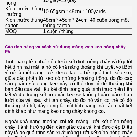
10 giây-15 giây
nóng
Kích thước thông
10-65gsm * 48cm * 100yards
thường
Kích thước thùng
48cm * 45cm * 24cm, 40 cuộn trong một
carton
thùng carton
MOQ
1 cuộn / thùng
Các tính năng và cách sử dụng màng web keo nóng chảy
PA:
Tính năng lớn nhất của lưới kết dính nóng chảy và lớp lót
kết dính hai mặt là nó có khả năng thoáng khí tuyệt vời.Bởi
vì nó là một dạng lưới được tạo ra bởi quá trình kéo sợi,
giữa các phân tử keo có những khoảng trống, do đó các
sản phẩm sử dụng keo này có thể duy trì độ thoáng khí
ban đầu của vật liệu kết dính trong quá trình thực hiện liên
kết.Ví dụ, trong kết hợp vải, keo sẽ không hoàn toàn chặn
lưới của vải sau khi tan chảy, do đó nó vẫn có thể có độ
thoáng khí tốt, đây cũng là một tính năng mà các chất kết
dính khác như màng keo nóng chảy không có.
Ngoài khả năng thoáng khí tốt, màng lưới kết dính nóng
chảy ít ảnh hưởng đến cảm giác của vải khi được ép.Điều
này là do quá trình sản xuất màng lưới kết dính nóng chảy