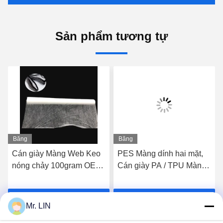
Sản phẩm tương tự
Băng
Băng
hình
hình
Cán giày Màng Web Keo
PES Màng dính hai mặt,
nóng chảy 100gram OEM
Cán giày PA / TPU Màng
/ ODM cho Bọt lót đế
dính nóng chảy 3.0kgf /
cm2
Nhận giá tốt nhất
Nhận giá tốt nhất
Mr. LIN