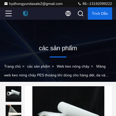
hydhongyundasale2@gmail.com
86--13192099222
Trích Dẫn
các sản phẩm
Trang chủ
>
các sản phẩm
>
Web keo nóng chảy
>
Màng
web keo nóng chảy PES thoáng khí dùng cho hàng dệt, da và
may mặc trong nhà