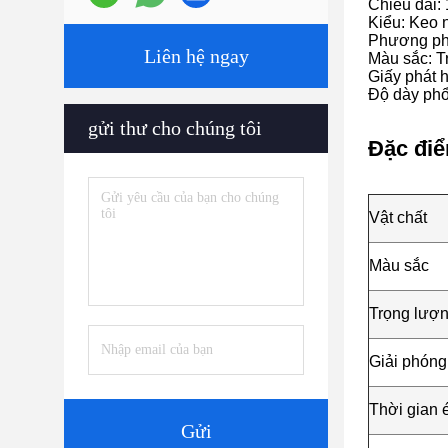
Chiều dài:
Kiểu: Keo 
Phương ph
Liên hệ ngay
Màu sắc: T
Giấy phát 
Độ dày phổ
gửi thư cho chúng tôi
Đặc điể
Vật chất
Màu sắc
Trọng lượn
Giải phóng
Thời gian 
Gửi