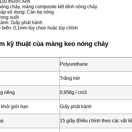
 100 thước Anh
nóng chảy, màng composite kết dính nóng chảy
áp sử dụng: Cán ép nóng
rong suốt
hành: Giấy phát hành
 biến: 0,1mm tùy chọn hoặc tùy chỉnh
m kỹ thuật của màng keo nóng chảy
Polyurethane
Trắng mờ
g riêng
0,958g / cm3
 khỏi giới hạn
Giấy phát hành
ép
15 giây (Điều chỉnh theo các vật l