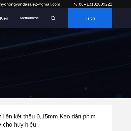
hydhongyundasale2@gmail.com
86--13192099222
Kiện
Trích
Vietnamese
Dẫn
 liên kết thêu 0,15mm Keo dán phim
 cho huy hiệu