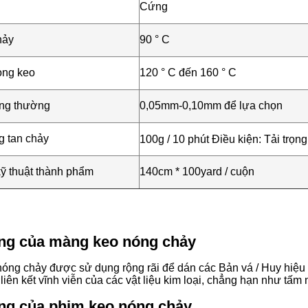
Cứng
hảy
90 ° C
òng keo
120 ° C đến 160 ° C
ông thường
0,05mm-0,10mm để lựa chọn
g tan chảy
100g / 10 phút Điều kiện: Tải trọn
ỹ thuật thành phẩm
140cm * 100yard / cuộn
ng của màng keo nóng chảy
óng chảy được sử dụng rộng rãi để dán các Bản vá / Huy hiệu th
t;liên kết vĩnh viễn của các vật liệu kim loại, chẳng hạn như tấm
ng của phim keo nóng chảy