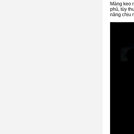
Màng keo n
phủ, tùy t
năng chịu n