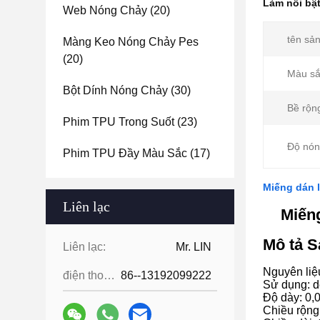
Làm nổi bậ
Web Nóng Chảy
(20)
tên sả
Màng Keo Nóng Chảy Pes
(20)
Màu sắ
Bột Dính Nóng Chảy
(30)
Bề rộn
Phim TPU Trong Suốt
(23)
Độ nón
Phim TPU Đầy Màu Sắc
(17)
Miếng dán 
Liên lạc
Miếng
Mô tả 
Liên lạc:
Mr. LIN
Nguyên liệ
điện thoại:
86--13192099222
Sử dụng: d
Độ dày: 0,
Chiều rộng