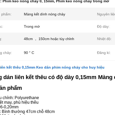
t:
Phim keo nóng chảy 0
,
15mm
,
Phim keo nóng chảy trong mờ
n phẩm:
Màng kết dính nóng chảy
Nguyên liệ
c:
Trong mờ
Độ dày:
g:
48cm ， 150cm hoặc tùy chỉnh
Nhiệt độ:
g chảy:
90 ° C
Đăng kí:
liên kết thêu 0,15mm Keo dán phim nóng chảy cho huy hiệu
 dán liên kết thêu có độ dày 0,15mm Màng 
Sản phẩm
u chính: Polyurethane
ệt may, phù hiệu thêu
06-0,20mm
: Bình thường 47cm chỗ 48cm