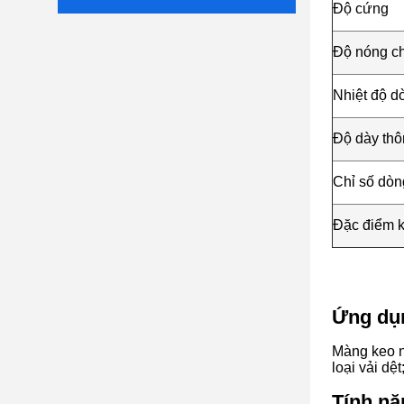
Độ cứng
Độ nóng c
Nhiệt độ d
Độ dày th
Chỉ số dòn
Đặc điểm k
Ứng dụ
Màng keo n
loại vải dệ
Tính nă