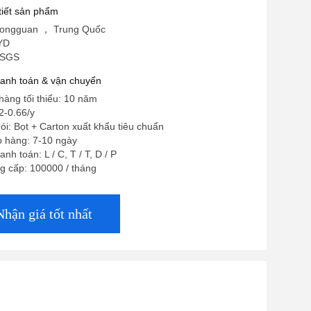
 tiết sản phẩm
Dongguan ， Trung Quốc
YD
 SGS
hanh toán & vận chuyển
hàng tối thiểu: 10 năm
2-0.66/y
gói: Bọt + Carton xuất khẩu tiêu chuẩn
o hàng: 7-10 ngày
nh toán: L / C, T / T, D / P
g cấp: 100000 / tháng
Nhận giá tốt nhất