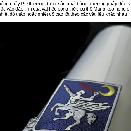
óng chảy PO thường được sản xuất bằng phương pháp đúc, v
huộc vào đặc tính của vật liệu công thức cụ thể.Màng keo nóng 
hiệt độ thấp hoặc nhiệt độ cao tốt theo các vật liệu khác nhau