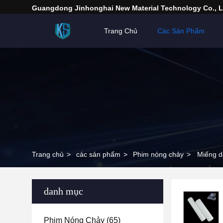
Guangdong Jinhonghai New Material Technology Co., L
Trang Chủ
Các Sản Phẩm
Trang chủ
>
các sản phẩm
>
Phim nóng chảy
>
Miếng d
danh mục
Phim Nóng Chảy
(65)