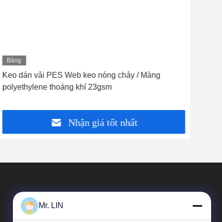
Băng
Bă
hình
hìn
Keo dán vải PES Web keo nóng chảy / Màng
Web
polyethylene thoáng khí 23gsm
dín
Nhận giá tốt nhất
Mr. LIN