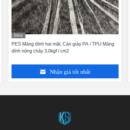
Băng
hình
PES Màng dính hai mặt, Cán giày PA / TPU Màng
dính nóng chảy 3.0kgf / cm2
Nhận giá tốt nhất