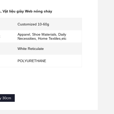
h
,
Vật liệu giày Web nóng chảy
Customized 10-60g
Apparel, Shoe Materials, Daily
:
Necessities, Home Textiles,etc
White Reticulate
POLYURETHANE
y 30cm