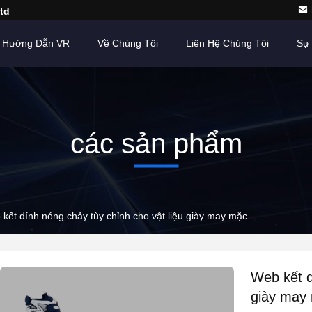
td
Hướng Dẫn VR
Về Chúng Tôi
Liên Hệ Chúng Tôi
Sự 
các sản phẩm
kết dính nóng chảy tùy chỉnh cho vật liệu giày may mặc
Web kết d
giày may