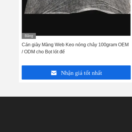
Băng
hình
m
Cán giày Màng Web Keo nóng chảy 100gram OEM
/ ODM cho Bọt lót đế
Nhận giá tốt nhất