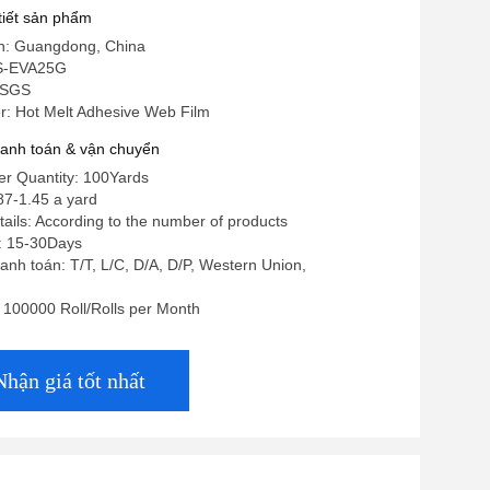
 tiết sản phẩm
in: Guangdong, China
KS-EVA25G
 SGS
: Hot Melt Adhesive Web Film
hanh toán & vận chuyển
r Quantity: 100Yards
87-1.45 a yard
ails: According to the number of products
e: 15-30Days
anh toán: T/T, L/C, D/A, D/P, Western Union,
y: 100000 Roll/Rolls per Month
Nhận giá tốt nhất