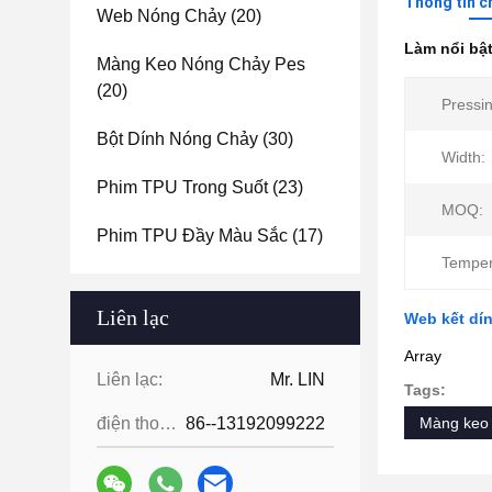
Thông tin c
Web Nóng Chảy
(20)
Làm nổi bậ
Màng Keo Nóng Chảy Pes
(20)
Pressi
Bột Dính Nóng Chảy
(30)
Width:
Phim TPU Trong Suốt
(23)
MOQ:
Phim TPU Đầy Màu Sắc
(17)
Temper
Liên lạc
Web kết dín
Array
Liên lạc:
Mr. LIN
Tags:
điện thoại:
86--13192099222
Màng keo 