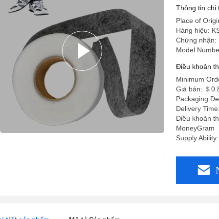
Thông tin chi
Place of Orig
Hàng hiệu: 
Chứng nhận:
Model Number
Điều khoản t
Minimum Orde
Giá bán: ＄0.
Packaging Det
Delivery Tim
Điều khoản th
MoneyGram
Supply Abilit