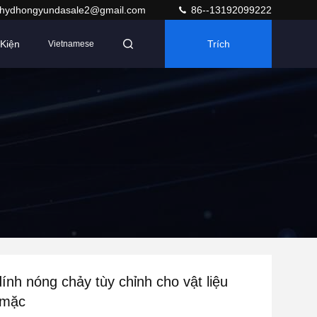
hydhongyundasale2@gmail.com
86--13192099222
Kiện
Trích
Vietnamese
Dẫn
ính nóng chảy tùy chỉnh cho vật liệu
 mặc