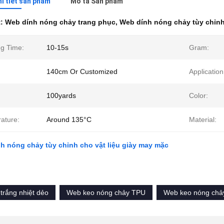
hi tiết sản phẩm
Mô tả Sản phẩm
t:
Web dính nóng chảy trang phục
,
Web dính nóng chảy tùy chỉn
ng Time:
10-15s
Gram:
140cm Or Customized
Application
100yards
Color:
ature:
Around 135°C
Material:
h nóng chảy tùy chỉnh cho vật liệu giày may mặc
trắng nhiệt dẻo
Web keo nóng chảy TPU
Web keo nóng chả