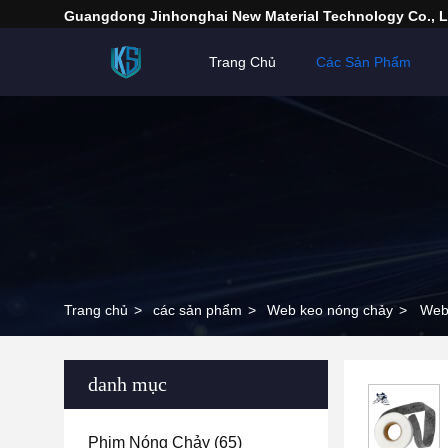
Guangdong Jinhonghai New Material Technology Co., L
Trang Chủ
Các Sản Phẩm
Trang chủ
>
các sản phẩm
>
Web keo nóng chảy
>
Web 
danh mục
Phim Nóng Chảy
(65)