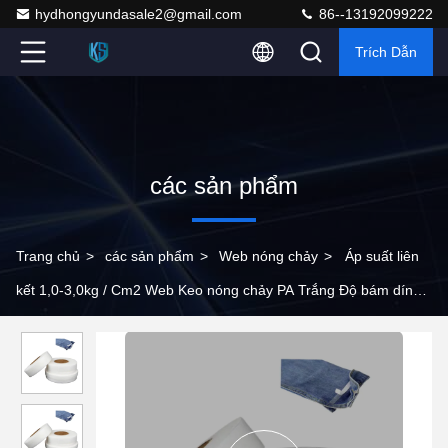
hydhongyundasale2@gmail.com
86--13192099222
Trích Dẫn
các sản phẩm
Trang chủ
>
các sản phẩm
>
Web nóng chảy
>
Áp suất liên
kết 1,0-3,0kg / Cm2 Web Keo nóng chảy PA Trắng Độ bám dính
mạnh