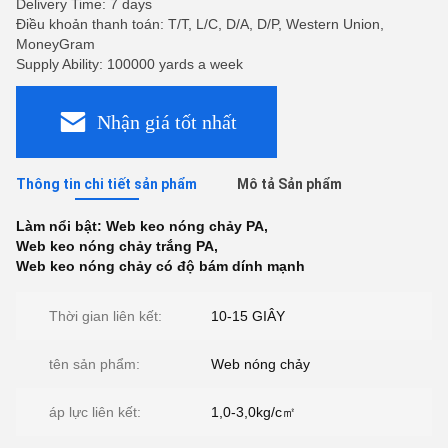
Delivery Time: 7 days
Điều khoản thanh toán: T/T, L/C, D/A, D/P, Western Union,
MoneyGram
Supply Ability: 100000 yards a week
Nhận giá tốt nhất
Thông tin chi tiết sản phẩm
Mô tả Sản phẩm
Làm nổi bật:
Web keo nóng chảy PA
,
Web keo nóng chảy trắng PA
,
Web keo nóng chảy có độ bám dính mạnh
Thời gian liên kết:
10-15 GIÂY
tên sản phẩm:
Web nóng chảy
áp lực liên kết:
1,0-3,0kg/c㎡