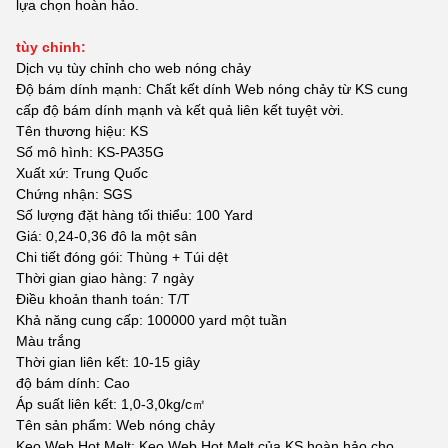
lựa chọn hoàn hảo.
tùy chỉnh:
Dịch vụ tùy chỉnh cho web nóng chảy
Độ bám dính mạnh: Chất kết dính Web nóng chảy từ KS cung
cấp độ bám dính mạnh và kết quả liên kết tuyệt vời.
Tên thương hiệu: KS
Số mô hình: KS-PA35G
Xuất xứ: Trung Quốc
Chứng nhận: SGS
Số lượng đặt hàng tối thiểu: 100 Yard
Giá: 0,24-0,36 đô la một sân
Chi tiết đóng gói: Thùng + Túi dệt
Thời gian giao hàng: 7 ngày
Điều khoản thanh toán: T/T
Khả năng cung cấp: 100000 yard một tuần
Màu trắng
Thời gian liên kết: 10-15 giây
độ bám dính: Cao
Áp suất liên kết: 1,0-3,0kg/c㎡
Tên sản phẩm: Web nóng chảy
Keo Web Hot Melt: Keo Web Hot Melt của KS hoàn hảo cho