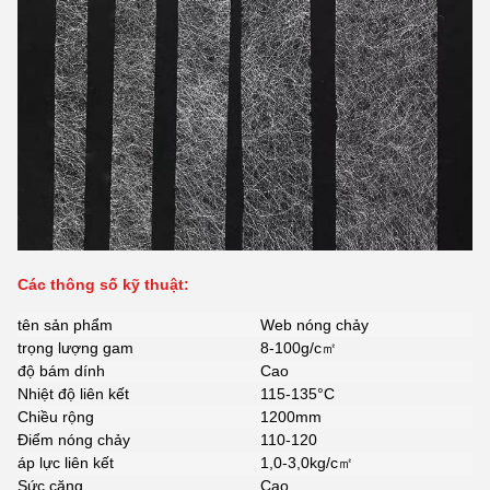
Các thông số kỹ thuật:
tên sản phẩm
Web nóng chảy
trọng lượng gam
8-100g/c㎡
độ bám dính
Cao
Nhiệt độ liên kết
115-135°C
Chiều rộng
1200mm
Điểm nóng chảy
110-120
áp lực liên kết
1,0-3,0kg/c㎡
Sức căng
Cao