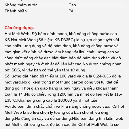
Không thấm nước
Cao
Thành phần
PA
Các ứng dụng:
Hot Melt Web: Độ bám dính mạnh, khả năng chống nước cao
KS Hot Melt Web (Số hiệu: KS-PA35G) là sự lựa chọn tuyệt vời
cho nhiều ứng dụng về độ bám dính, khả năng chống nước và
thời gian kết dính.Nó được làm bằng vật liệu chất lượng cao và
công thức nóng chảy đặc biệt đảm bảo độ bám dính chắc và độ
nhớt mạnh ngay cả ở nhiệt độ liên kết cao.Nó được chứng nhận
bởi SGS, vì vậy bạn có thể yên tâm sử dụng.
Số lượng đặt hàng tối thiểu là 100 yard và giá là 0,24-0,36 đô la
một yard.Nó đi kèm trong một thùng carton cộng với túi dệt để
đóng gói.Thời gian giao hàng là bảy ngày và điều khoản thanh
toán là T/T.Nó có chiều rộng 1200mm và nhiệt độ liên kết là 115-
135°C.Khả năng cung cấp là 100000 yard một tuần.
Với độ bám dính chắc chắn và khả năng chống nước cao, KS Hot
Melt Web là sự lựa chọn lý tưởng của bạn cho nhiều ứng
dụng.Nó đáng tin cậy và dễ sử dụng.Nếu bạn đang tìm kiếm web
hot Melt chất lượng cao, độ bền cao thì KS Hot Melt Web là sự