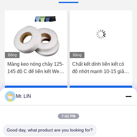
Băng
Băng
hình
hình
Màng keo nóng chảy 125-
Chất kết dính liên kết có
145 độ C để liên kết Web
độ nhớt mạnh 10-15 giây
nóng chảy trắng có độ
với Web keo nóng chảy ở
bám dính mạnh
nhiệt độ 125-145
Nhận giá tốt nhất
Nhận giá tốt nhất
Mr. LIN
7:42 PM
Good day, what product are you looking for?