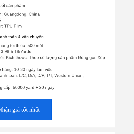
 tiết sản phẩm
in: Guangdong, China
S
: TPU Film
hanh toán & vận chuyển
hàng tối thiểu: 500 mét
 3.98-5.18/Yards
 gói: Kích thước: Theo số lượng sản phẩm Đóng gói: Xốp
o hàng: 10-30 ngày làm việc
anh toán: L/C, D/A, D/P, T/T, Western Union,
g cấp: 50000 yard + 20 ngày
Nhận giá tốt nhất