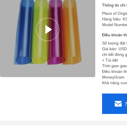
Thông tin chi
Place of Orig
Hàng hiệu: K
Model Number
Điều khoản t
Số lượng đặt 
Giá bán: USD
chi tiết đóng
+ Túi dệt
Thời gian gia
Điều khoản th
MoneyGram
Khả năng cun