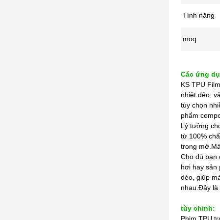
Tính năng
moq
Các ứng dụ
KS TPU Film
nhiệt dẻo, v
tùy chọn nh
phẩm compos
Lý tưởng ch
từ 100% chất
trong mờ.Mà
Cho dù bạn 
hơi hay sản
dẻo, giúp m
nhau.Đây là 
tùy chỉnh:
Phim TPU tro