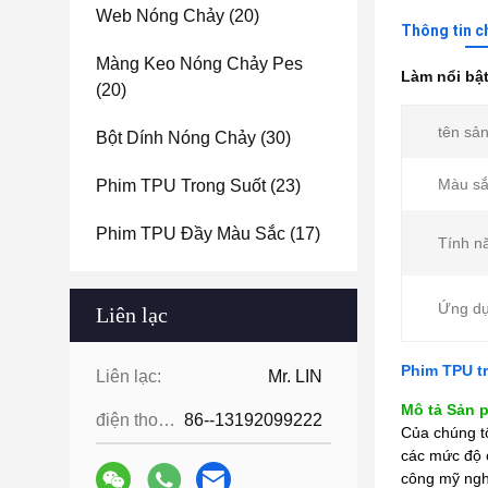
Web Nóng Chảy
(20)
Thông tin c
Màng Keo Nóng Chảy Pes
Làm nổi bậ
(20)
tên sả
Bột Dính Nóng Chảy
(30)
Màu sắ
Phim TPU Trong Suốt
(23)
Phim TPU Đầy Màu Sắc
(17)
Tính n
Ứng dụ
Liên lạc
Phim TPU t
Liên lạc:
Mr. LIN
Mô tả Sản 
điện thoại:
86--13192099222
Của chúng t
các mức độ c
công mỹ ngh