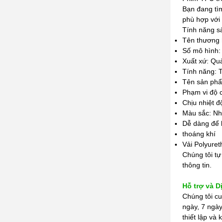
Bạn đang tì
phù hợp với
Tính năng 
Tên thương 
Số mô hình:
Xuất xứ: Qu
Tính năng: 
Tên sản ph
Phạm vi độ 
Chịu nhiệt 
Màu sắc: Nh
Dễ dàng để 
thoáng khí
Vải Polyure
Chúng tôi tự
thông tin.
Hỗ trợ và D
Chúng tôi cu
ngày, 7 ngày
thiết lập v