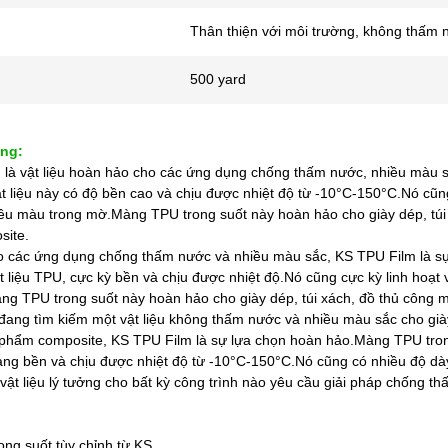
Thân thiện với môi trường, không thấm 
500 yard
ng:
 là vật liệu hoàn hảo cho các ứng dụng chống thấm nước, nhiều màu s
ật liệu này có độ bền cao và chịu được nhiệt độ từ -10°C-150°C.Nó cũ
iều màu trong mờ.Màng TPU trong suốt này hoàn hảo cho giày dép, tú
ite.
o các ứng dụng chống thấm nước và nhiều màu sắc, KS TPU Film là s
 liệu TPU, cực kỳ bền và chịu được nhiệt độ.Nó cũng cực kỳ linh hoạ
ng TPU trong suốt này hoàn hảo cho giày dép, túi xách, đồ thủ công
đang tìm kiếm một vật liệu không thấm nước và nhiều màu sắc cho già
 phẩm composite, KS TPU Film là sự lựa chọn hoàn hảo.Màng TPU tron
àng bền và chịu được nhiệt độ từ -10°C-150°C.Nó cũng có nhiều độ 
vật liệu lý tưởng cho bất kỳ công trình nào yêu cầu giải pháp chống 
ng suốt tùy chỉnh từ KS