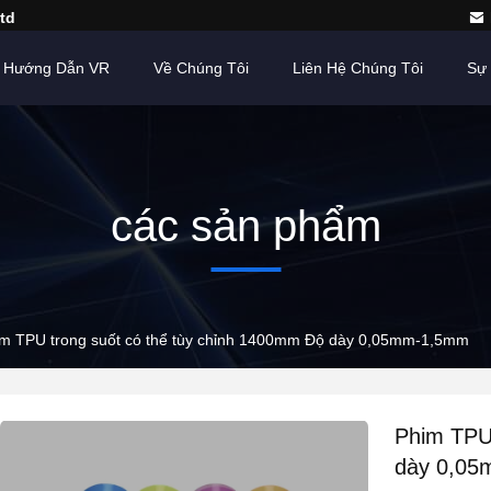
td
Hướng Dẫn VR
Về Chúng Tôi
Liên Hệ Chúng Tôi
Sự 
các sản phẩm
m TPU trong suốt có thể tùy chỉnh 1400mm Độ dày 0,05mm-1,5mm
Phim TPU 
dày 0,0