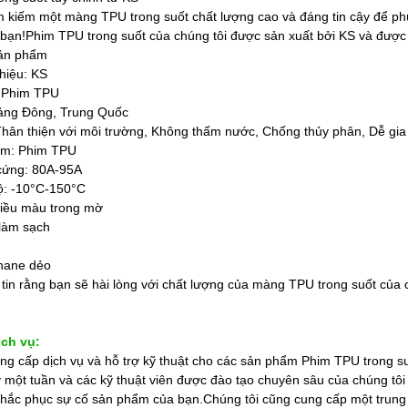
m kiếm một màng TPU trong suốt chất lượng cao và đáng tin cậy để p
 bạn!Phim TPU trong suốt của chúng tôi được sản xuất bởi KS và đượ
sản phẩm
hiệu: KS
 Phim TPU
ảng Đông, Trung Quốc
Thân thiện với môi trường, Không thấm nước, Chống thủy phân, Dễ gia
ẩm: Phim TPU
cứng: 80A-95A
độ: -10°C-150°C
iều màu trong mờ
làm sạch
thane dẻo
 tin rằng bạn sẽ hài lòng với chất lượng của màng TPU trong suốt của ch
ịch vụ:
ng cấp dịch vụ và hỗ trợ kỹ thuật cho các sản phẩm Phim TPU trong su
 một tuần và các kỹ thuật viên được đào tạo chuyên sâu của chúng tôi 
à khắc phục sự cố sản phẩm của bạn.Chúng tôi cũng cung cấp một trung