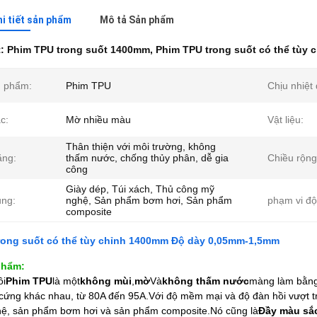
hi tiết sản phẩm
Mô tả Sản phẩm
t:
Phim TPU trong suốt 1400mm
,
Phim TPU trong suốt có thể tùy 
n phẩm:
Phim TPU
Chịu nhiệt 
c:
Mờ nhiều màu
Vật liệu:
Thân thiện với môi trường, không
ăng:
thấm nước, chống thủy phân, dễ gia
Chiều rộng
công
Giày dép, Túi xách, Thủ công mỹ
ng:
nghệ, Sản phẩm bơm hơi, Sản phẩm
phạm vi độ
composite
rong suốt có thể tùy chỉnh 1400mm Độ dày 0,05mm-1,5mm
phẩm:
ôi
Phim TPU
là một
không mùi
,
mờ
Và
không thấm nước
màng làm bằng
ứng khác nhau, từ 80A đến 95A.Với độ mềm mại và độ đàn hồi vượt trội
ệ, sản phẩm bơm hơi và sản phẩm composite.Nó cũng là
Đầy màu sắ