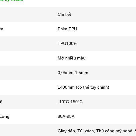
Chi tiết
ẩm
Phim TPU
TPU100%
Mờ nhiều màu
0,05mm-1,5mm
1400mm (có thể tùy chỉnh)
độ
-10°C-150°C
 cứng
80A-95A
Giày dép, Túi xách, Thủ công mỹ nghệ