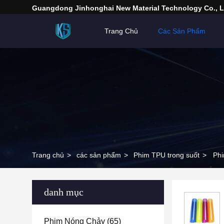
Guangdong Jinhonghai New Material Technology Co., L
Trang Chủ
Các Sản Phẩm
Trang chủ
>
các sản phẩm
>
Phim TPU trong suốt
>
Phi
danh mục
Phim Nóng Chảy
(65)