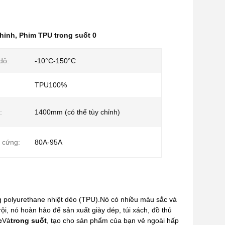
chỉnh
,
Phim TPU trong suốt 0
độ:
-10°C-150°C
TPU100%
:
1400mm (có thể tùy chỉnh)
 cứng:
80A-95A
 polyurethane nhiệt dẻo (TPU).Nó có nhiều màu sắc và
, nó hoàn hảo để sản xuất giày dép, túi xách, đồ thủ
c
Và
trong suốt
, tạo cho sản phẩm của bạn vẻ ngoài hấp