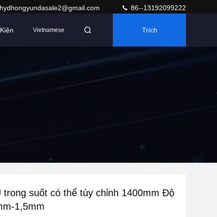
hydhongyundasale2@gmail.com
86--13192099222
Kiện
Trích
Vietnamese
Dẫn
trong suốt có thể tùy chỉnh 1400mm Độ
5mm-1,5mm