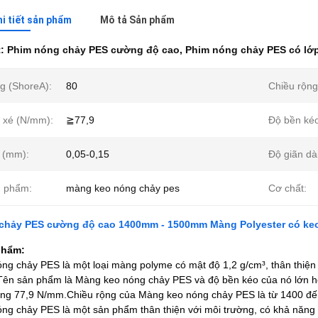
hi tiết sản phẩm
Mô tả Sản phẩm
t:
Phim nóng chảy PES cường độ cao
,
Phim nóng chảy PES có lớ
g (ShoreA):
80
Chiều rộng
 xé (N/mm):
≧77,9
Độ bền ké
 (mm):
0,05-0,15
Độ giãn dà
n phẩm:
màng keo nóng chảy pes
Cơ chất:
chảy PES cường độ cao 1400mm - 1500mm Màng Polyester có ke
phẩm:
g chảy PES là một loại màng polyme có mật độ 1,2 g/cm³, thân thiện vớ
Tên sản phẩm là Màng keo nóng chảy PES và độ bền kéo của nó lớn hơ
ng 77,9 N/mm.Chiều rộng của Màng keo nóng chảy PES là từ 1400 đ
g chảy PES là một sản phẩm thân thiện với môi trường, có khả năng c