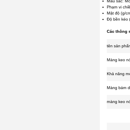
Màu sắc: M
Phạm vi chiề
Mật độ (g/cm
Độ bền kéo 
Các thông s
tên sản phẩ
Màng keo n
Khả năng mở
Màng bám d
màng keo n