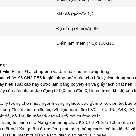
Mật độ (g/cm³): 1,2
Độ cứng (ShoreA): 80
Điểm làm mềm (° C): 100-110
ng:
 Film Film – Giải pháp bền và đàn hồi cho mọi ứng dụng
ng chảy KS CH2 PES là giải pháp hoàn hảo cho bất kỳ ứng dụng nào đò
y hiệu suất cao này được làm bằng polyetylen và giấy tách chất nền,
dày của sản phẩm dao động từ 0,05mm đến 0,15mm trong khi độ bền kéo
 lý tưởng cho nhiều ngành công nghiệp, bao gồm ô tô, điện tử, bao bì
dụng để kết dính nhiều loại vật liệu, bao gồm PVC, TPU, PU, ​​ABS, PC
iệt độ, độ ẩm, ăn mòn và các yếu tố môi trường khác.
t hàng tối thiểu cho Màng keo nóng chảy KS CH2 PES là 100 mét và nó
la một mét.Sản phẩm được đóng gói trong thùng carton và túi dệt để v
100.000 mét một tuần và thời gian giao hàng là 7 ngày.