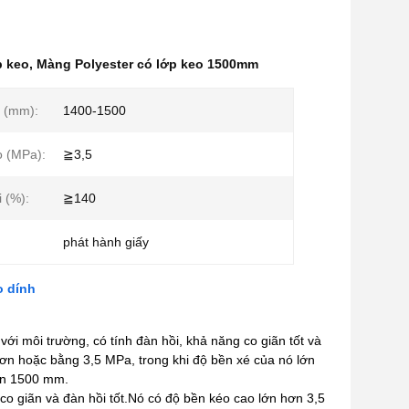
p keo
,
Màng Polyester có lớp keo 1500mm
 (mm):
1400-1500
o (MPa):
≧3,5
i (%):
≧140
phát hành giấy
o dính
i môi trường, có tính đàn hồi, khả năng co giãn tốt và
n hoặc bằng 3,5 MPa, trong khi độ bền xé của nó lớn
ến 1500 mm.
o giãn và đàn hồi tốt.Nó có độ bền kéo cao lớn hơn 3,5