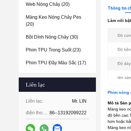
Web Nóng Chảy
(20)
Thông tin c
Màng Keo Nóng Chảy Pes
Làm nổi bậ
(20)
Độ cứn
Bột Dính Nóng Chảy
(30)
Độ bền
Phim TPU Trong Suốt
(23)
Phim TPU Đầy Màu Sắc
(17)
Độ dày
tên sả
Liên lạc
Phim nóng 
Liên lạc:
Mr. LIN
Mô tả Sản 
Màng keo nón
điện thoại:
86--13192099222
độ bền cao.
hơn hoặc bằ
Màng keo nón