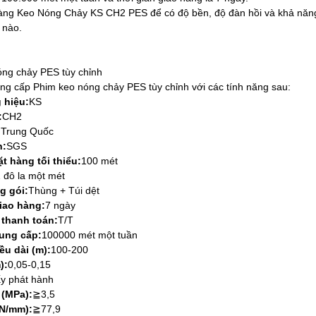
ng Keo Nóng Chảy KS CH2 PES để có độ bền, độ đàn hồi và khả năng co
 nào.
ng chảy PES tùy chỉnh
ng cấp Phim keo nóng chảy PES tùy chỉnh với các tính năng sau:
 hiệu:
KS
:
CH2
:
Trung Quốc
n:
SGS
t hàng tối thiểu:
100 mét
1 đô la một mét
g gói:
Thùng + Túi dệt
iao hàng:
7 ngày
 thanh toán:
T/T
ung cấp:
100000 mét một tuần
ều dài (m):
100-200
):
0,05-0,15
y phát hành
 (MPa):
≧3,5
(N/mm):
≧77,9