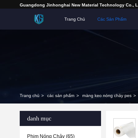
Guangdong Jinhonghai New Material Technology Co., L
Trang Chủ
Các Sản Phẩm
Trang chủ
>
các sản phẩm
>
màng keo nóng chảy pes
>
danh mục
Phim Nóng Chảy
(65)