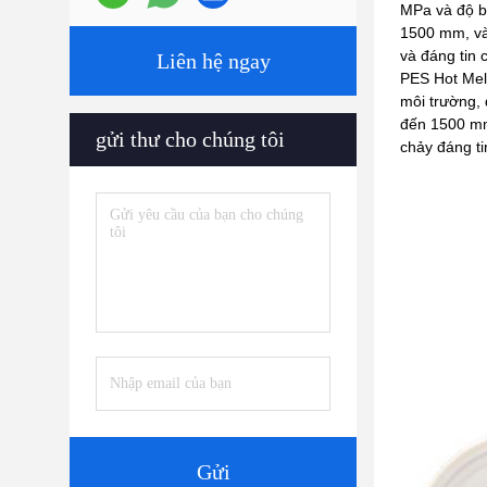
MPa và độ b
1500 mm, và 
và đáng tin 
Liên hệ ngay
PES Hot Melt
môi trường,
đến 1500 mm 
gửi thư cho chúng tôi
chảy đáng ti
Gửi