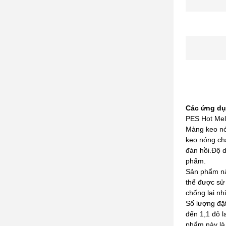
Các ứng dụ
PES Hot Melt
Màng keo nó
keo nóng chả
đàn hồi.Độ 
phẩm.
Sản phẩm này
thể được sử 
chống lại nh
Số lượng đặ
đến 1,1 đô 
phẩm này là 