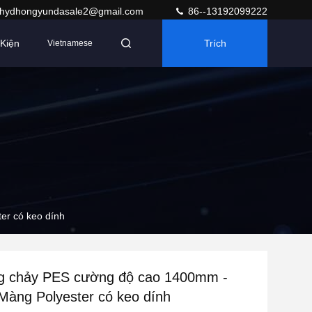
hydhongyundasale2@gmail.com
86--13192099222
Kiện
Trích
Vietnamese
Dẫn
r có keo dính
g chảy PES cường độ cao 1400mm -
àng Polyester có keo dính