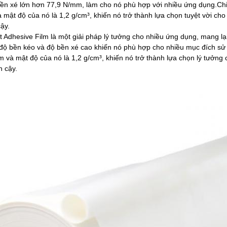
ền xé lớn hơn 77,9 N/mm, làm cho nó phù hợp với nhiều ứng dụng.C
mật độ của nó là 1,2 g/cm³, khiến nó trở thành lựa chọn tuyệt vời c
cậy.
 Adhesive Film là một giải pháp lý tưởng cho nhiều ứng dụng, mang lạ
 độ bền kéo và độ bền xé cao khiến nó phù hợp cho nhiều mục đích s
và mật độ của nó là 1,2 g/cm³, khiến nó trở thành lựa chọn lý tưởng
n cậy.