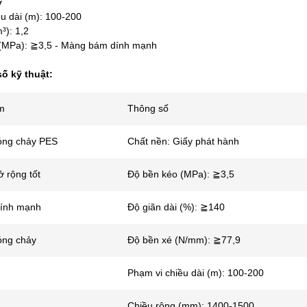
ờ
u dài (m): 100-200
³): 1,2
(MPa): ≧3,5 - Màng bám dính mạnh
ố kỹ thuật:
m
Thông số
óng chảy PES
Chất nền: Giấy phát hành
 rộng tốt
Độ bền kéo (MPa): ≧3,5
ính mạnh
Độ giãn dài (%): ≧140
óng chảy
Độ bền xé (N/mm): ≧77,9
Phạm vi chiều dài (m): 100-200
Chiều rộng (mm): 1400-1500