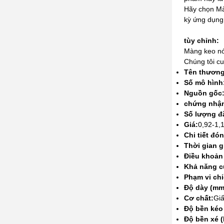
Hãy chọn Mà
kỳ ứng dụng
tùy chỉnh:
Màng keo nó
Chúng tôi cu
Tên thương
Số mô hình
Nguồn gốc
chứng nhậ
Số lượng đặ
Giá:
0,92-1,
Chi tiết đón
Thời gian g
Điều khoản
Khả năng c
Phạm vi chi
Độ dày (mm
Cơ chất:
Giấ
Độ bền kéo
Độ bền xé 