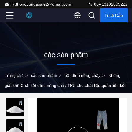
hydhongyundasale2@gmail.com
86--13192099222
Trích Dẫn
các sản phẩm
Trang chủ
>
các sản phẩm
>
bột dính nóng chảy
>
Không
giặt khô Chất kết dính nóng chảy TPU cho chất liệu quần liên kết