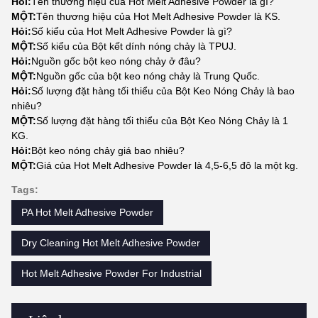
Hỏi:
Tên thương hiệu của Hot Melt Adhesive Powder là gì?
MỘT:
Tên thương hiệu của Hot Melt Adhesive Powder là KS.
Hỏi:
Số kiểu của Hot Melt Adhesive Powder là gì?
MỘT:
Số kiểu của Bột kết dính nóng chảy là TPUJ.
Hỏi:
Nguồn gốc bột keo nóng chảy ở đâu?
MỘT:
Nguồn gốc của bột keo nóng chảy là Trung Quốc.
Hỏi:
Số lượng đặt hàng tối thiểu của Bột Keo Nóng Chảy là bao
nhiêu?
MỘT:
Số lượng đặt hàng tối thiểu của Bột Keo Nóng Chảy là 1
KG.
Hỏi:
Bột keo nóng chảy giá bao nhiêu?
MỘT:
Giá của Hot Melt Adhesive Powder là 4,5-6,5 đô la một kg.
Tags:
PA Hot Melt Adhesive Powder
Dry Cleaning Hot Melt Adhesive Powder
Hot Melt Adhesive Powder For Industrial