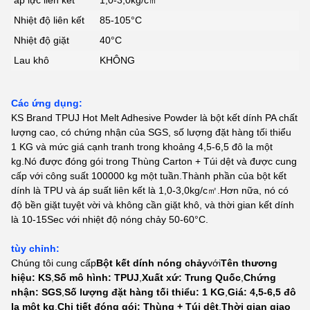
Nhiệt độ liên kết
85-105°C
Nhiệt độ giặt
40°C
Lau khô
KHÔNG
Các ứng dụng:
KS Brand TPUJ Hot Melt Adhesive Powder là bột kết dính PA chất
lượng cao, có chứng nhận của SGS, số lượng đặt hàng tối thiểu
1 KG và mức giá cạnh tranh trong khoảng 4,5-6,5 đô la một
kg.Nó được đóng gói trong Thùng Carton + Túi dệt và được cung
cấp với công suất 100000 kg một tuần.Thành phần của bột kết
dính là TPU và áp suất liên kết là 1,0-3,0kg/c㎡.Hơn nữa, nó có
độ bền giặt tuyệt vời và không cần giặt khô, và thời gian kết dính
là 10-15Sec với nhiệt độ nóng chảy 50-60°C.
tùy chỉnh:
Chúng tôi cung cấp
Bột kết dính nóng chảy
với
Tên thương
hiệu: KS
,
Số mô hình: TPUJ
,
Xuất xứ: Trung Quốc
,
Chứng
nhận: SGS
,
Số lượng đặt hàng tối thiểu: 1 KG
,
Giá: 4,5-6,5 đô
la một kg
,
Chi tiết đóng gói: Thùng + Túi dệt
,
Thời gian giao