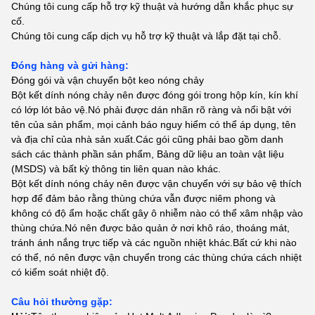
Chúng tôi cung cấp hỗ trợ kỹ thuật và hướng dẫn khắc phục sự
cố.
Chúng tôi cung cấp dịch vụ hỗ trợ kỹ thuật và lắp đặt tại chỗ.
Đóng hàng và gửi hàng:
Đóng gói và vận chuyển bột keo nóng chảy
Bột kết dính nóng chảy nên được đóng gói trong hộp kín, kín khí
có lớp lót bảo vệ.Nó phải được dán nhãn rõ ràng và nổi bật với
tên của sản phẩm, mọi cảnh báo nguy hiểm có thể áp dụng, tên
và địa chỉ của nhà sản xuất.Các gói cũng phải bao gồm danh
sách các thành phần sản phẩm, Bảng dữ liệu an toàn vật liệu
(MSDS) và bất kỳ thông tin liên quan nào khác.
Bột kết dính nóng chảy nên được vận chuyển với sự bảo vệ thích
hợp để đảm bảo rằng thùng chứa vẫn được niêm phong và
không có độ ẩm hoặc chất gây ô nhiễm nào có thể xâm nhập vào
thùng chứa.Nó nên được bảo quản ở nơi khô ráo, thoáng mát,
tránh ánh nắng trực tiếp và các nguồn nhiệt khác.Bất cứ khi nào
có thể, nó nên được vận chuyển trong các thùng chứa cách nhiệt
có kiểm soát nhiệt độ.
Câu hỏi thường gặp: