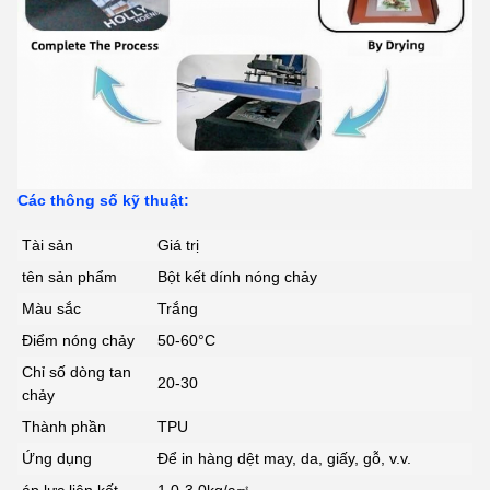
Các thông số kỹ thuật:
Tài sản
Giá trị
tên sản phẩm
Bột kết dính nóng chảy
Màu sắc
Trắng
Điểm nóng chảy
50-60°C
Chỉ số dòng tan
20-30
chảy
Thành phần
TPU
Ứng dụng
Để in hàng dệt may, da, giấy, gỗ, v.v.
áp lực liên kết
1,0-3,0kg/c㎡