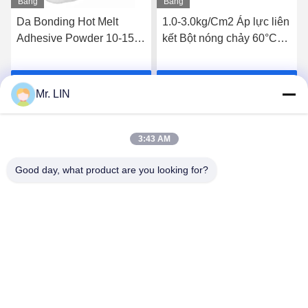
Băng
Băng
hình
hình
Da Bonding Hot Melt
1.0-3.0kg/Cm2 Áp lực liên
Adhesive Powder 10-15
kết Bột nóng chảy 60°C
giây Thiết lập nhanh
Nhiệt độ giặt
Nhận giá tốt nhất
Nhận giá tốt nhất
Mr. LIN
3:43 AM
Good day, what product are you looking for?
Guangdong Jinhonghai New Material
Technology Co., Ltd
hydhongyundasale2@gmail.com
86--13192099222
34, Xiayi Road, Jiuxiang Xinwu, Qingxi Town, Dongguan,