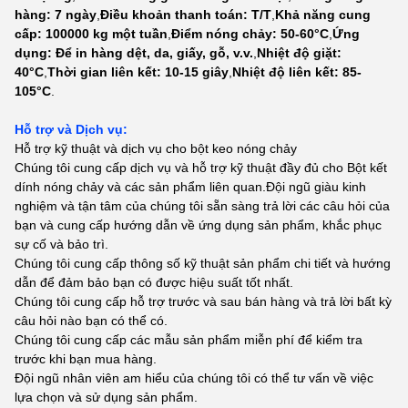
hàng: 7 ngày
,
Điều khoản thanh toán: T/T
,
Khả năng cung
cấp: 100000 kg một tuần
,
Điểm nóng chảy: 50-60°C
,
Ứng
dụng: Để in hàng dệt, da, giấy, gỗ, v.v.
,
Nhiệt độ giặt:
40°C
,
Thời gian liên kết: 10-15 giây
,
Nhiệt độ liên kết: 85-
105°C
.
Hỗ trợ và Dịch vụ:
Hỗ trợ kỹ thuật và dịch vụ cho bột keo nóng chảy
Chúng tôi cung cấp dịch vụ và hỗ trợ kỹ thuật đầy đủ cho Bột kết
dính nóng chảy và các sản phẩm liên quan.Đội ngũ giàu kinh
nghiệm và tận tâm của chúng tôi sẵn sàng trả lời các câu hỏi của
bạn và cung cấp hướng dẫn về ứng dụng sản phẩm, khắc phục
sự cố và bảo trì.
Chúng tôi cung cấp thông số kỹ thuật sản phẩm chi tiết và hướng
dẫn để đảm bảo bạn có được hiệu suất tốt nhất.
Chúng tôi cung cấp hỗ trợ trước và sau bán hàng và trả lời bất kỳ
câu hỏi nào bạn có thể có.
Chúng tôi cung cấp các mẫu sản phẩm miễn phí để kiểm tra
trước khi bạn mua hàng.
Đội ngũ nhân viên am hiểu của chúng tôi có thể tư vấn về việc
lựa chọn và sử dụng sản phẩm.