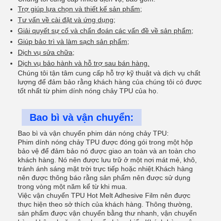
Trợ giúp lựa chọn và thiết kế sản phẩm;
Tư vấn về cài đặt và ứng dụng;
Giải quyết sự cố và chẩn đoán các vấn đề về sản phẩm;
Giúp bảo trì và làm sạch sản phẩm;
Dịch vụ sửa chữa;
Dịch vụ bảo hành và hỗ trợ sau bán hàng.
Chúng tôi tận tâm cung cấp hỗ trợ kỹ thuật và dịch vụ chất
lượng để đảm bảo rằng khách hàng của chúng tôi có được
tốt nhất từ phim dính nóng chảy TPU của họ.
Bao bì và vận chuyển:
Bao bì và vận chuyển phim dán nóng chảy TPU:
Phim dính nóng chảy TPU được đóng gói trong một hộp
bảo vệ để đảm bảo nó được giao an toàn và an toàn cho
khách hàng. Nó nên được lưu trữ ở một nơi mát mẻ, khô,
tránh ánh sáng mặt trời trực tiếp hoặc nhiệt.Khách hàng
nên được thông báo rằng sản phẩm nên được sử dụng
trong vòng một năm kể từ khi mua.
Việc vận chuyển TPU Hot Melt Adhesive Film nên được
thực hiện theo sở thích của khách hàng. Thông thường,
sản phẩm được vận chuyển bằng thư nhanh, vận chuyển