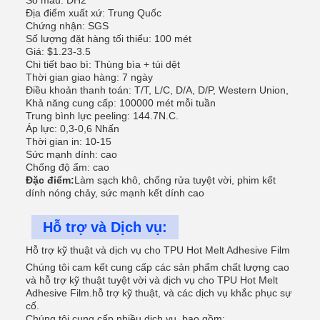
Số mẫu: DH2
Địa điểm xuất xứ: Trung Quốc
Chứng nhận: SGS
Số lượng đặt hàng tối thiểu: 100 mét
Giá: $1.23-3.5
Chi tiết bao bì: Thùng bìa + túi dệt
Thời gian giao hàng: 7 ngày
Điều khoản thanh toán: T/T, L/C, D/A, D/P, Western Union,
Khả năng cung cấp: 100000 mét mỗi tuần
Trung bình lực peeling: 144.7N.C.
Áp lực: 0,3-0,6 Nhấn
Thời gian in: 10-15
Sức mạnh dính: cao
Chống độ ẩm: cao
Đặc điểm:
Làm sạch khô, chống rửa tuyệt vời, phim kết
dính nóng chảy, sức mạnh kết dính cao
Hỗ trợ và Dịch vụ:
Hỗ trợ kỹ thuật và dịch vụ cho TPU Hot Melt Adhesive Film
Chúng tôi cam kết cung cấp các sản phẩm chất lượng cao
và hỗ trợ kỹ thuật tuyệt vời và dịch vụ cho TPU Hot Melt
Adhesive Film.hỗ trợ kỹ thuật, và các dịch vụ khắc phục sự
cố.
Chúng tôi cung cấp nhiều dịch vụ, bao gồm: