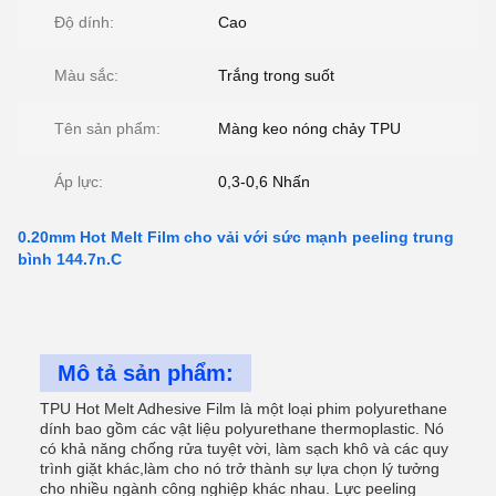
Độ dính:
Cao
Màu sắc:
Trắng trong suốt
Tên sản phẩm:
Màng keo nóng chảy TPU
Áp lực:
0,3-0,6 Nhấn
0.20mm Hot Melt Film cho vải với sức mạnh peeling trung
bình 144.7n.C
Mô tả sản phẩm:
TPU Hot Melt Adhesive Film là một loại phim polyurethane
dính bao gồm các vật liệu polyurethane thermoplastic. Nó
có khả năng chống rửa tuyệt vời, làm sạch khô và các quy
trình giặt khác,làm cho nó trở thành sự lựa chọn lý tưởng
cho nhiều ngành công nghiệp khác nhau. Lực peeling