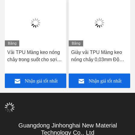
Băng
Băng
hình
hình
Vải TPU Màng keo nóng
Giày vải TPU Màng keo
chảy trong suốt cho sợi
nóng chảy 0,03mm Độ
nhỏ
dày 0,15cm với màng PE
Nhận giá tốt nhất
Nhận giá tốt nhất
Guangdong Jinhonghai New Material
Technology Co., Ltd