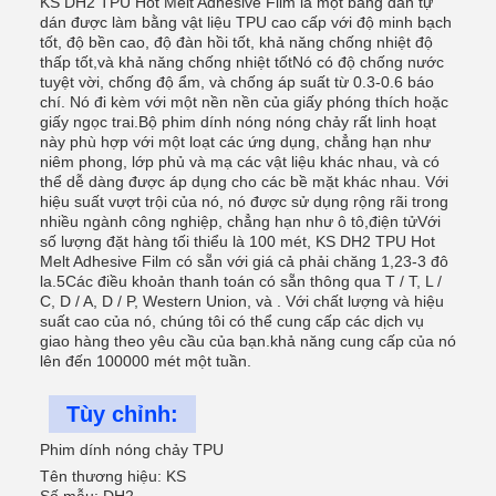
KS DH2 TPU Hot Melt Adhesive Film là một băng dán tự
dán được làm bằng vật liệu TPU cao cấp với độ minh bạch
tốt, độ bền cao, độ đàn hồi tốt, khả năng chống nhiệt độ
thấp tốt,và khả năng chống nhiệt tốtNó có độ chống nước
tuyệt vời, chống độ ẩm, và chống áp suất từ 0.3-0.6 báo
chí. Nó đi kèm với một nền nền của giấy phóng thích hoặc
giấy ngọc trai.Bộ phim dính nóng nóng chảy rất linh hoạt
này phù hợp với một loạt các ứng dụng, chẳng hạn như
niêm phong, lớp phủ và mạ các vật liệu khác nhau, và có
thể dễ dàng được áp dụng cho các bề mặt khác nhau. Với
hiệu suất vượt trội của nó, nó được sử dụng rộng rãi trong
nhiều ngành công nghiệp, chẳng hạn như ô tô,điện tửVới
số lượng đặt hàng tối thiểu là 100 mét, KS DH2 TPU Hot
Melt Adhesive Film có sẵn với giá cả phải chăng 1,23-3 đô
la.5Các điều khoản thanh toán có sẵn thông qua T / T, L /
C, D / A, D / P, Western Union, và . Với chất lượng và hiệu
suất cao của nó, chúng tôi có thể cung cấp các dịch vụ
giao hàng theo yêu cầu của bạn.khả năng cung cấp của nó
lên đến 100000 mét một tuần.
Tùy chỉnh:
Phim dính nóng chảy TPU
Tên thương hiệu: KS