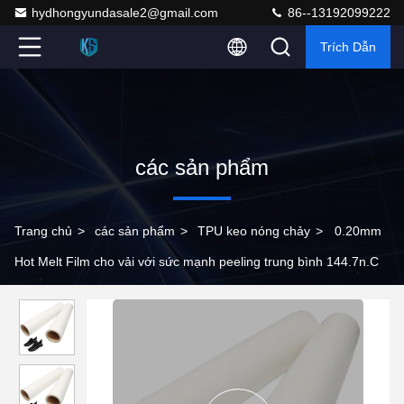
hydhongyundasale2@gmail.com
86--13192099222
Trích Dẫn
các sản phẩm
Trang chủ
>
các sản phẩm
>
TPU keo nóng chảy
>
0.20mm
Hot Melt Film cho vải với sức mạnh peeling trung bình 144.7n.C