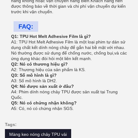
hàng không hoặc vận chuyển hàng biển.Khách hàng nên
được thông báo về thời gian và chi phí vận chuyển dự kiến
trước khi vận chuyển.
FAQ:
Q1: TPU Hot Melt Adhesive Film là gì?
A1: TPU Hot Melt Adhesive Film là một loại phim tự dán sử
dụng chất kết dính nóng chảy để gắn hai bề mặt với nhau.
Nó thường được sử dụng để chống nước, chống bụi,và các
ứng dụng khác đòi hỏi một liên kết mạnh.
Q2: Nó có thương hiệu gì?
A2: Thương hiệu của sản phẩm là KS.
Q3: Số mô hình là gì?
A3: Số mô hình là DH2.
Q4: Nó được sản xuất ở đâu?
A4: Phim dính nóng chảy TPU được sản xuất tại Trung
Quốc.
Q5: Nó có chứng nhận không?
A5: Có, nó có chứng nhận SGS.
Tags:
Màng keo nóng chảy TPU vải