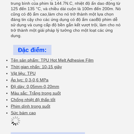
trung bình của phim là 144.7N.C, nhiệt độ ấn dao động từ
125 đến 135 °C, và chiều dài cuộn là 100m đến 200m. Nó
cũng có độ ẩm cao,làm cho nó trở thành một lựa chọn
đáng tin cậy cho các ứng dụng có độ ẩm caoBộ phim dễ
sử dụng và cung cấp độ bền gắn kết vượt trội, làm cho nó
trở thành một giải pháp lý tưởng cho một loạt các ứng
dụng.
Đặc điểm:
Tên sản phẩm: TPU Hot Melt Adhesive Film
Thời gian nhấn: 10-15 giây
Vật liệu: TPU
Áp lực: 0,3-0,6 MPa
Độ dày: 0,05mm-0,20mm
Màu sắc: Trắng trong suốt
Chống nhiệt độ thấp tốt
Phim dính trong suốt
Sức bám cao