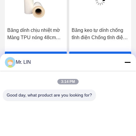
Băng dính chịu nhiệt mờ
Băng keo tự dính chống
Màng TPU nóng 48cm
tĩnh điện Chống tĩnh điện
cho vải polyester
Trang trí băng dính có thể
tháo rời
Nhận giá tốt nhất
Nhận giá tốt nhất
Mr. LIN
3:14 PM
Good day, what product are you looking for?
Guangdong Jinhonghai New Material
Technology Co., Ltd
hydhongyundasale2@gmail.com