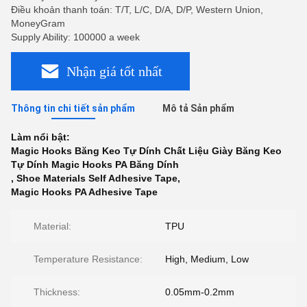
Điều khoản thanh toán: T/T, L/C, D/A, D/P, Western Union,
MoneyGram
Supply Ability: 100000 a week
Nhận giá tốt nhất
Thông tin chi tiết sản phẩm
Mô tả Sản phẩm
Làm nổi bật:
Magic Hooks Băng Keo Tự Dính Chất Liệu Giày Băng Keo
Tự Dính Magic Hooks PA Băng Dính
,
Shoe Materials Self Adhesive Tape
,
Magic Hooks PA Adhesive Tape
Material:
TPU
Temperature Resistance:
High, Medium, Low
Thickness:
0.05mm-0.2mm