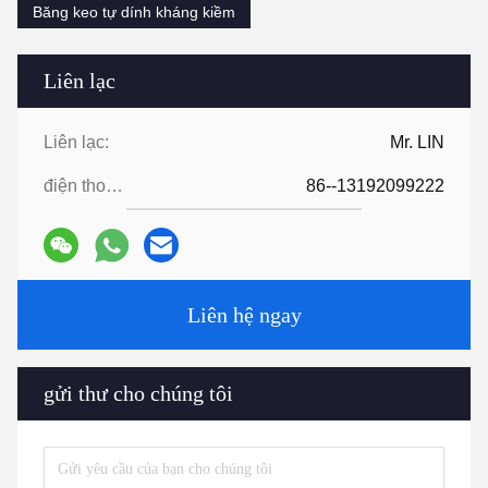
Băng keo tự dính kháng kiềm
Liên lạc
Liên lạc:
Mr. LIN
điện thoại:
86--13192099222
Liên hệ ngay
gửi thư cho chúng tôi