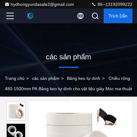
hydhongyundasale2@gmail.com
86--13192099222
Trích Dẫn
các sản phẩm
Trang chủ
>
các sản phẩm
>
Băng keo tự dính
>
Chiều rộng
480-1500mm PA Băng keo tự dính cho vật liệu giày Móc ma thuật